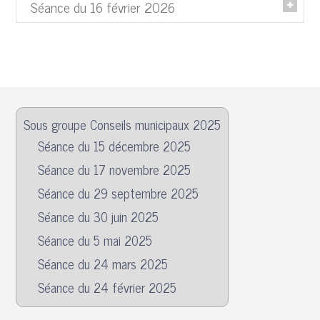
PV
Séance du 16 février 2026
PV du conseil municipal
Convocation
Liste des délibérations
Ordre du jour
PV
Convocation
PV de l'élection du Maire et de ses adjoints
Ordre du jour
Tableau du conseil municipal
Liste des délibérations
Feuille de proclamation
PV
Liste des délibérations
Sous groupe Conseils municipaux 2025
PV
Séance du 15 décembre 2025
Séance du 17 novembre 2025
Séance du 29 septembre 2025
Séance du 30 juin 2025
Séance du 5 mai 2025
Séance du 24 mars 2025
Séance du 24 février 2025