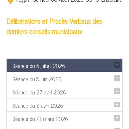
Délibérations et Procès Verbaux des
derniers conseils municipaux
Séance du 6 juillet 2026
Séance du 5 juin 2026
Convocation
Ordre du jour
Séance du 27 avril 2026
Convocation
Liste des délibérations
Ordre du jour
Séance du 8 avril 2026
Convocation
Liste des délibérations
Ordre du jour
PV
Séance du 21 mars 2026
Convocation
Liste des délibérations
PV annexe
Ordre du jour